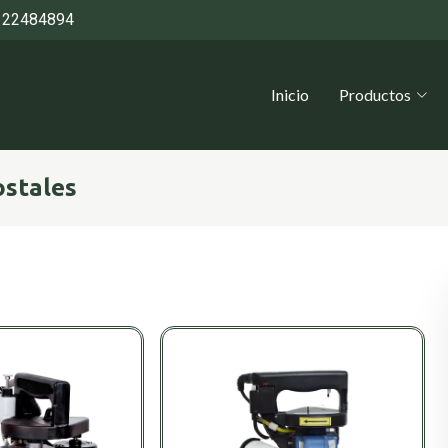
 22484894
Inicio
Productos
ostales