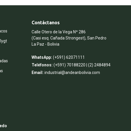
Contáctanos
acos
Calle Otero de la Vega Nº 286
(Casi esq. Cañada Strongest), San Pedro
lygt
La Paz - Bolivia
WhatsApp:
(+591) 62071111
adas
Teléfonos:
(+591) 70188220
|
(2) 2484894
as
Email:
industrial@andeanbolivia.com
redo